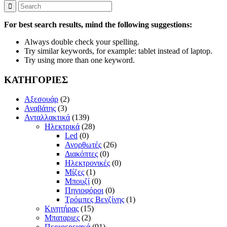
For best search results, mind the following suggestions:
Always double check your spelling.
Try similar keywords, for example: tablet instead of laptop.
Try using more than one keyword.
ΚΑΤΗΓΟΡΙΕΣ
Αξεσουάρ
(2)
Αναβάτης
(3)
Ανταλλακτικά
(139)
Ηλεκτρικά
(28)
Led
(0)
Ανορθωτές
(26)
Διακόπτες
(0)
Ηλεκτρονικές
(0)
Μίζες
(1)
Μπουζί
(0)
Πηνιοφόροι
(0)
Τρόμπες Βενζίνης
(1)
Κινητήρας
(15)
Μπαταριες
(2)
Περιφερειακά
(91)