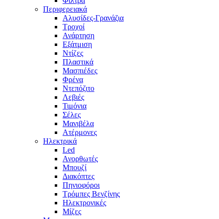
Φίλτρα
Περιφερειακά
Αλυσίδες-Γρανάζια
Τροχοί
Ανάρτηση
Εξάτμιση
Ντίζες
Πλαστικά
Μασπιέδες
Φρένα
Ντεπόζιτο
Λεβιές
Τιμόνια
Σέλες
Μανιβέλα
Ατέρμονες
Ηλεκτρικά
Led
Ανορθωτές
Μπουζί
Διακόπτες
Πηνιοφόροι
Τρόμπες Βενζίνης
Ηλεκτρονικές
Μίζες