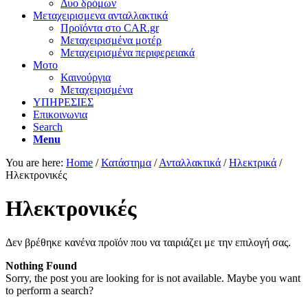
Δυο δρόμων
Μεταχειρισμενα ανταλλακτικά
Προϊόντα στο CAR.gr
Μεταχειρισμένα μοτέρ
Μεταχειρισμένα περιφερειακά
Μοτο
Καινούργια
Μεταχειρισμένα
ΥΠΗΡΕΣΙΕΣ
Επικοινωνια
Search
Menu
You are here:
Home
/
Κατάστημα
/
Ανταλλακτικά
/
Ηλεκτρικά
/
Ηλεκτρονικές
Ηλεκτρονικές
Δεν βρέθηκε κανένα προϊόν που να ταιριάζει με την επιλογή σας.
Nothing Found
Sorry, the post you are looking for is not available. Maybe you want
to perform a search?