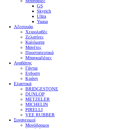
Μπαταριες
GS
Skyrich
Ultra
Yuasa
Αξεσουάρ
Χειρολαβές
Ζελατίνες
Καλύματα
Μανέτες
Προστατευτικά
Μπαγκαζιέρες
Αναβάτης
Γάντια
Ενδυση
Κράνη
Ελαστικά
BRIDGESTONE
DUNLOP
METZELER
MICHELIN
PIRELLI
VEE RUBBER
Συναγερμοί
Μονόδρομοι