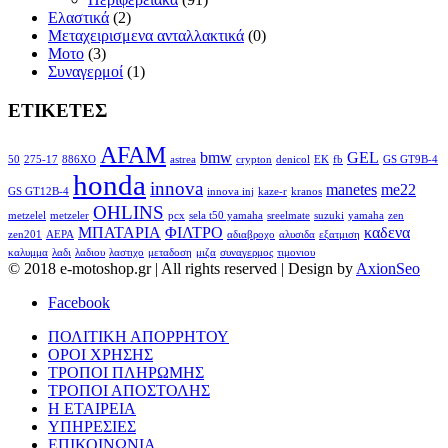
Ελαστικά
(2)
Μεταχειρισμενα ανταλλακτικά
(0)
Μοτο
(3)
Συναγερμοί
(1)
ΕΤΙΚΕΤΕΣ
AFAM
bmw
GEL
50
275-17
886XO
astrea
crypton
denicol
EK
fb
GS GT9B-4
honda
innova
manetes
me22
GS GT12B-4
innova inj
kaze-r
kranos
OHLINS
metzelel
metzeler
pcx
sela t50 yamaha
sreelmate
suzuki
yamaha
zen
ΜΠΑΤΑΡΙΑ
ΦΙΛΤΡΟ
καδενα
zen201
ΑΕΡΑ
αδιαβροχο
αλυσιδα
εξατμιση
καλυμμα
λαδι
λαδιου
λαστιχο
μεταδοση
μιζα
συναγερμος
τιμονιου
© 2018 e-motoshop.gr | All rights reserved | Design by
AxionSeo
Facebook
ΠΟΛΙΤΙΚΗ ΑΠΟΡΡΗΤΟΥ
ΟΡΟΙ ΧΡΗΣΗΣ
ΤΡΟΠΟΙ ΠΛΗΡΩΜΗΣ
ΤΡΟΠΟΙ ΑΠΟΣΤΟΛΗΣ
Η ΕΤΑΙΡΕΙΑ
ΥΠΗΡΕΣΙΕΣ
ΕΠΙΚΟΙΝΩΝΙΑ