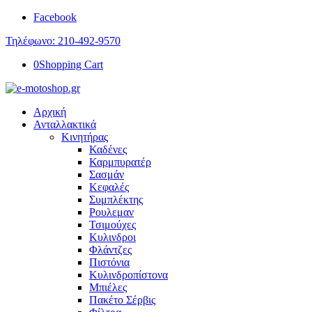
Facebook
Τηλέφωνο: 210-492-9570
0
Shopping Cart
Αρχική
Ανταλλακτικά
Κινητήρας
Καδένες
Καρμπυρατέρ
Σασμάν
Κεφαλές
Συμπλέκτης
Ρουλεμαν
Τσιμούχες
Κυλινδροι
Φλάντζες
Πιστόνια
Κυλινδροπίστονα
Μπιέλες
Πακέτο Σέρβις